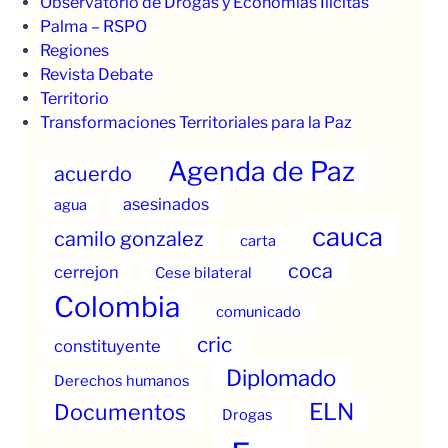
Observatorio de Drogas y Economías Ilícitas
Palma – RSPO
Regiones
Revista Debate
Territorio
Transformaciones Territoriales para la Paz
Agenda de Paz
acuerdo
asesinados
agua
cauca
camilo gonzalez
carta
coca
cerrejon
Cese bilateral
Colombia
comunicado
cric
constituyente
Diplomado
Derechos humanos
ELN
Documentos
Drogas