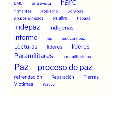
Farc
EMC
entrevista
firmantes
gobierno
Gorgona
guajira
grupos armados
habana
indepaz
Indigenas
informe
jep
justicia y paz
Lecturas
líderes
lideres
Paramilitares
paramilitarismo
Paz
proceso de paz
refrendación
Tierras
Reparación
Victimas
Wayuu