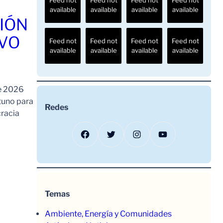
available
available
available
available
IÓN
AVO
Feed not
Feed not
Feed not
Feed not
available
available
available
available
de 2026
tuno para
Redes
cracia
Facebook
Twitter
Instagram
YouTube
Temas
Ambiente, Energía y Comunidades