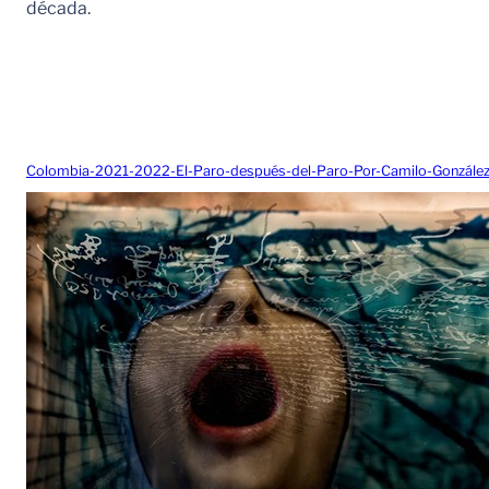
década.
Colombia-2021-2022-El-Paro-después-del-Paro-Por-Camilo-Gonzále