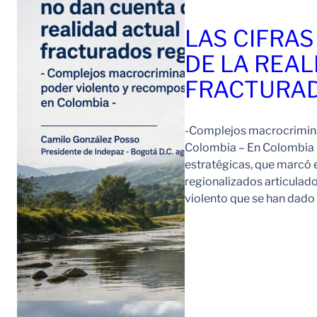
LAS CIFRAS
DE LA REAL
FRACTURAD
-Complejos macrocriminal
Colombia – En Colombia 
estratégicas, que marcó e
regionalizados articulad
violento que se han dad