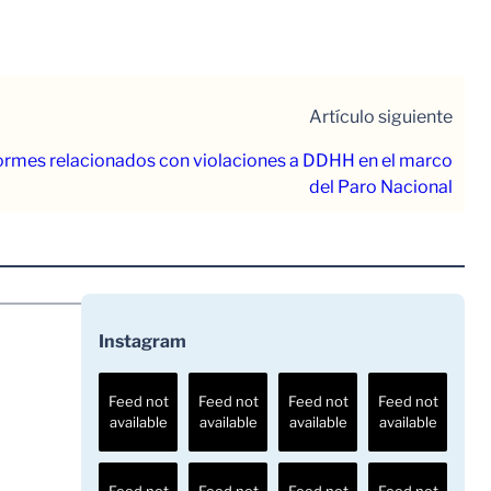
Artículo siguiente
rmes relacionados con violaciones a DDHH en el marco
del Paro Nacional
Instagram
Feed not
Feed not
Feed not
Feed not
available
available
available
available
Feed not
Feed not
Feed not
Feed not