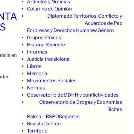
Artículos y Noticias
Columna de Opinión
ENTA
Diplomado Territorios, Conflicto y
Acuerdos de Paz
OS
Empresas y Derechos Humanos
Género
Grupos Étnicos
Historia Reciente
Informes
encia en
Justicia transicional
Libros
Memoria
oder
Movimientos Sociales
Normas
Observatorio de DDHH y conflictividades
Observatorio de Drogas y Economías
Ilícitas
Palma – RSPO
Regiones
Revista Debate
Territorio