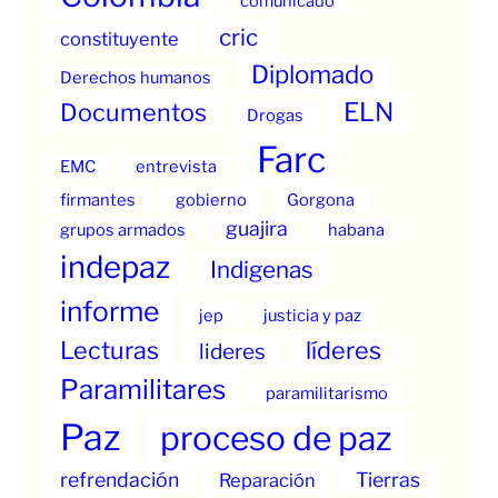
comunicado
cric
constituyente
Diplomado
Derechos humanos
ELN
Documentos
Drogas
Farc
EMC
entrevista
firmantes
gobierno
Gorgona
guajira
grupos armados
habana
indepaz
Indigenas
informe
jep
justicia y paz
Lecturas
líderes
lideres
Paramilitares
paramilitarismo
Paz
proceso de paz
refrendación
Tierras
Reparación