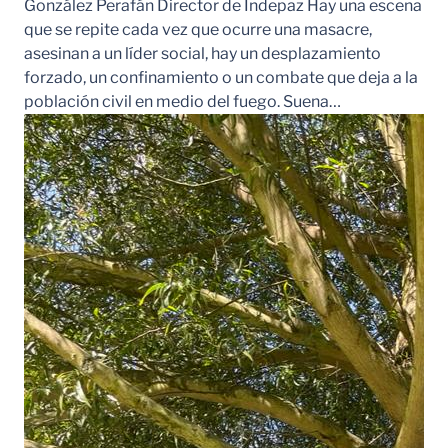
González Perafán Director de Indepaz Hay una escena
que se repite cada vez que ocurre una masacre,
asesinan a un líder social, hay un desplazamiento
forzado, un confinamiento o un combate que deja a la
población civil en medio del fuego. Suena…