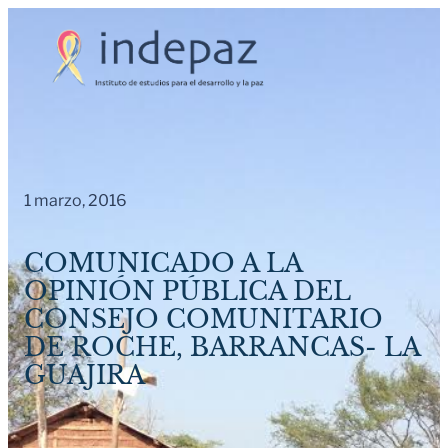
Saltar
al
contenido
1 marzo, 2016
COMUNICADO A LA
OPINIÓN PÚBLICA DEL
CONSEJO COMUNITARIO
DE ROCHE, BARRANCAS- LA
GUAJIRA