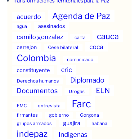
Transformaciones Territoriales para la Paz
Agenda de Paz
acuerdo
asesinados
agua
cauca
camilo gonzalez
carta
coca
cerrejon
Cese bilateral
Colombia
comunicado
cric
constituyente
Diplomado
Derechos humanos
ELN
Documentos
Drogas
Farc
EMC
entrevista
firmantes
gobierno
Gorgona
guajira
grupos armados
habana
indepaz
Indigenas