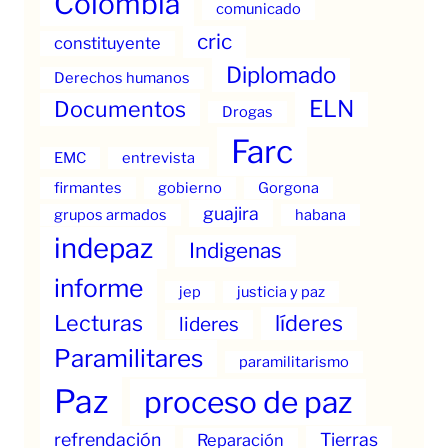
Colombia
comunicado
cric
constituyente
Diplomado
Derechos humanos
ELN
Documentos
Drogas
Farc
EMC
entrevista
firmantes
gobierno
Gorgona
guajira
grupos armados
habana
indepaz
Indigenas
informe
jep
justicia y paz
Lecturas
líderes
lideres
Paramilitares
paramilitarismo
Paz
proceso de paz
refrendación
Tierras
Reparación