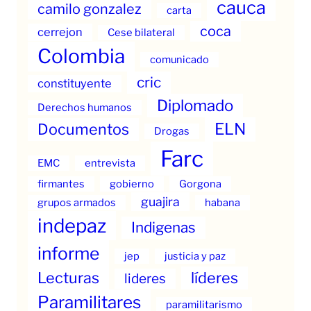
cauca
camilo gonzalez
carta
coca
cerrejon
Cese bilateral
Colombia
comunicado
cric
constituyente
Diplomado
Derechos humanos
ELN
Documentos
Drogas
Farc
EMC
entrevista
firmantes
gobierno
Gorgona
guajira
grupos armados
habana
indepaz
Indigenas
informe
jep
justicia y paz
Lecturas
líderes
lideres
Paramilitares
paramilitarismo