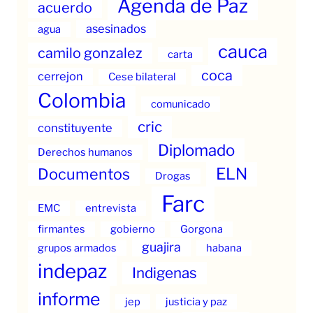
Agenda de Paz
acuerdo
asesinados
agua
cauca
camilo gonzalez
carta
coca
cerrejon
Cese bilateral
Colombia
comunicado
cric
constituyente
Diplomado
Derechos humanos
ELN
Documentos
Drogas
Farc
EMC
entrevista
firmantes
gobierno
Gorgona
guajira
grupos armados
habana
indepaz
Indigenas
informe
jep
justicia y paz