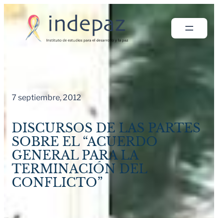
Saltar
al
contenido
7 septiembre, 2012
DISCURSOS DE LAS PARTES
SOBRE EL “ACUERDO
GENERAL PARA LA
TERMINACIÓN DEL
CONFLICTO”