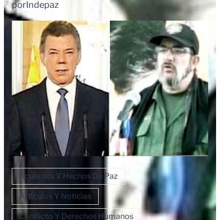
por
Indepaz
Acuerdos Y Hechos De Paz
Artículos Y Noticias
Conflicto Y Derechos Humanos