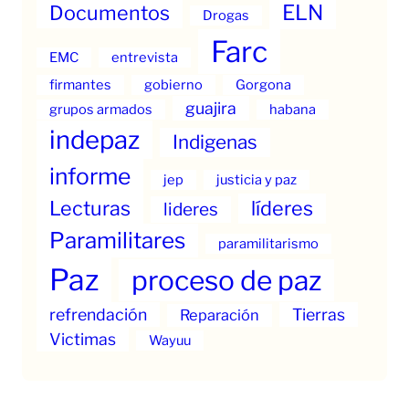
ELN
Documentos
Drogas
Farc
EMC
entrevista
firmantes
gobierno
Gorgona
guajira
grupos armados
habana
indepaz
Indigenas
informe
jep
justicia y paz
Lecturas
líderes
lideres
Paramilitares
paramilitarismo
Paz
proceso de paz
refrendación
Tierras
Reparación
Victimas
Wayuu