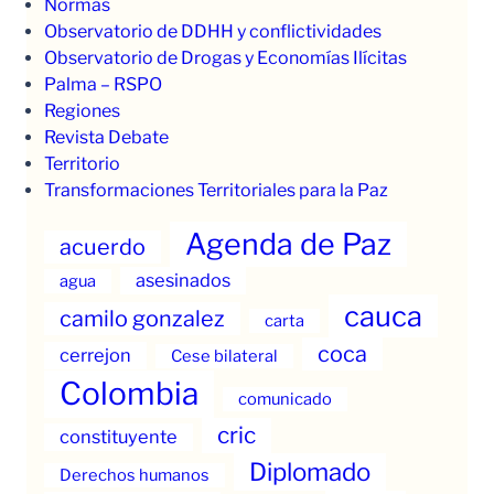
Normas
Observatorio de DDHH y conflictividades
Observatorio de Drogas y Economías Ilícitas
Palma – RSPO
Regiones
Revista Debate
Territorio
Transformaciones Territoriales para la Paz
Agenda de Paz
acuerdo
asesinados
agua
cauca
camilo gonzalez
carta
coca
cerrejon
Cese bilateral
Colombia
comunicado
cric
constituyente
Diplomado
Derechos humanos