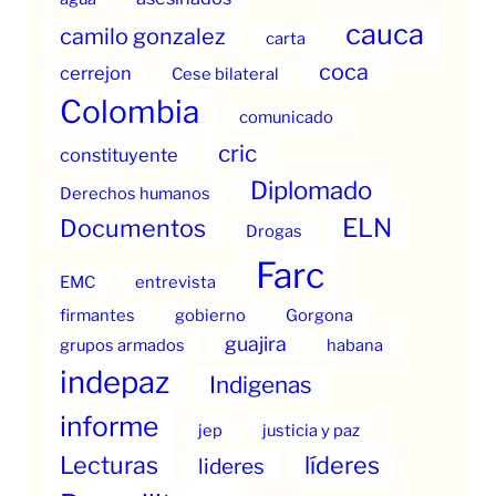
cauca
camilo gonzalez
carta
coca
cerrejon
Cese bilateral
Colombia
comunicado
cric
constituyente
Diplomado
Derechos humanos
ELN
Documentos
Drogas
Farc
EMC
entrevista
firmantes
gobierno
Gorgona
guajira
grupos armados
habana
indepaz
Indigenas
informe
jep
justicia y paz
Lecturas
líderes
lideres