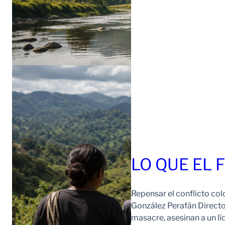
LO QUE EL 
Repensar el conflicto col
González Perafán Directo
masacre, asesinan a un lí