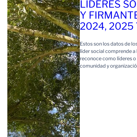
LÍDERES SO
Y FIRMANT
2024, 2025
Estos son los datos de lo
líder social comprende a
reconoce como líderes o l
comunidad y organización