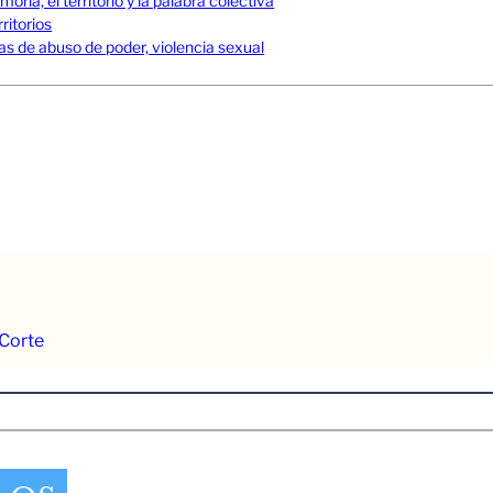
ia, el territorio y la palabra colectiva
ritorios
s de abuso de poder, violencia sexual
 Corte