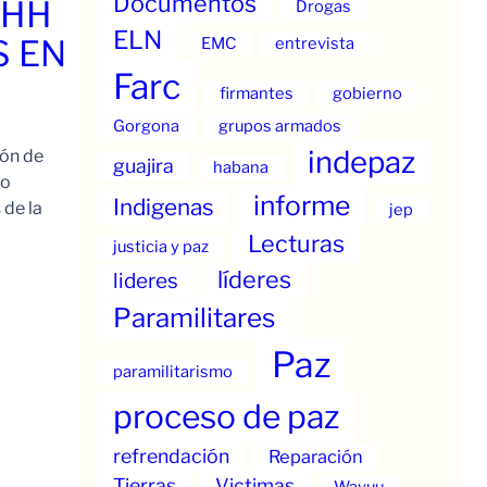
Documentos
.HH
Drogas
ELN
S EN
EMC
entrevista
Farc
firmantes
gobierno
Gorgona
grupos armados
indepaz
ión de
guajira
habana
to
informe
Indigenas
 de la
jep
Lecturas
justicia y paz
líderes
lideres
Paramilitares
Paz
paramilitarismo
proceso de paz
refrendación
Reparación
Tierras
Victimas