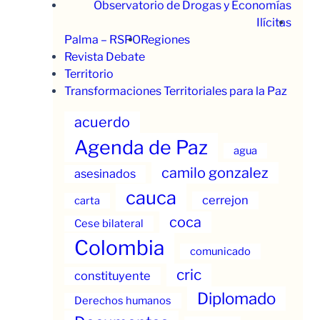
Observatorio de Drogas y Economías
Ilícitas
Palma – RSPO
Regiones
Revista Debate
Territorio
Transformaciones Territoriales para la Paz
acuerdo
Agenda de Paz
agua
camilo gonzalez
asesinados
cauca
cerrejon
carta
coca
Cese bilateral
Colombia
comunicado
cric
constituyente
Diplomado
Derechos humanos