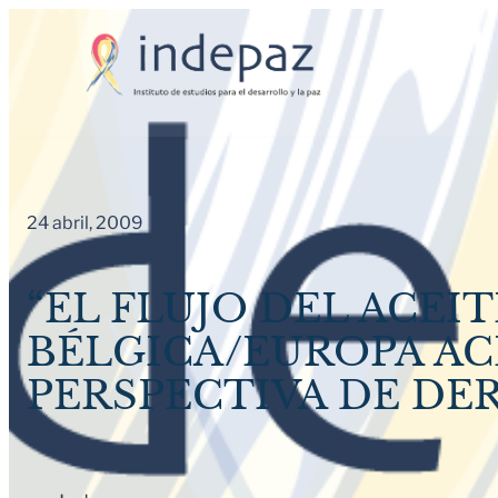
Saltar
al
contenido
24 abril, 2009
“EL FLUJO DEL ACEI
BÉLGICA/EUROPA A
PERSPECTIVA DE D