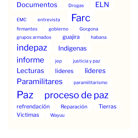
ELN
Documentos
Drogas
Farc
EMC
entrevista
firmantes
gobierno
Gorgona
guajira
grupos armados
habana
indepaz
Indigenas
informe
jep
justicia y paz
Lecturas
líderes
lideres
Paramilitares
paramilitarismo
Paz
proceso de paz
refrendación
Tierras
Reparación
Victimas
Wayuu