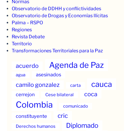
Normas
Observatorio de DDHH y conflictividades
Observatorio de Drogas y Economías Ilícitas
Palma – RSPO
Regiones
Revista Debate
Territorio
Transformaciones Territoriales para la Paz
Agenda de Paz
acuerdo
asesinados
agua
cauca
camilo gonzalez
carta
coca
cerrejon
Cese bilateral
Colombia
comunicado
cric
constituyente
Diplomado
Derechos humanos