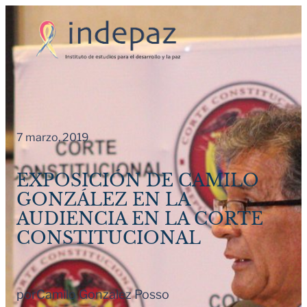
Saltar
al
contenido
7 marzo, 2019
EXPOSICIÓN DE CAMILO
GONZÁLEZ EN LA
AUDIENCIA EN LA CORTE
CONSTITUCIONAL
por
Camilo Gonzalez Posso