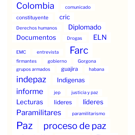
Colombia
comunicado
cric
constituyente
Diplomado
Derechos humanos
ELN
Documentos
Drogas
Farc
EMC
entrevista
firmantes
gobierno
Gorgona
guajira
grupos armados
habana
indepaz
Indigenas
informe
jep
justicia y paz
Lecturas
líderes
lideres
Paramilitares
paramilitarismo
Paz
proceso de paz