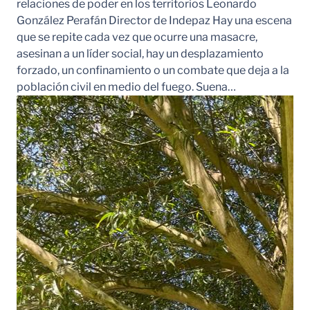
relaciones de poder en los territorios Leonardo
González Perafán Director de Indepaz Hay una escena
que se repite cada vez que ocurre una masacre,
asesinan a un líder social, hay un desplazamiento
forzado, un confinamiento o un combate que deja a la
población civil en medio del fuego. Suena…