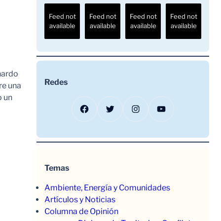
Feed not
Feed not
Feed not
Feed not
available
available
available
available
nardo
Redes
re una
o un
Facebook
Twitter
Instagram
YouTube
Temas
Ambiente, Energía y Comunidades
Artículos y Noticias
Columna de Opinión