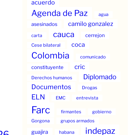
acuerdo
Agenda de Paz
agua
camilo gonzalez
asesinados
cauca
cerrejon
carta
coca
Cese bilateral
Colombia
comunicado
cric
constituyente
Diplomado
Derechos humanos
Documentos
Drogas
ELN
EMC
entrevista
Farc
firmantes
gobierno
Gorgona
grupos armados
indepaz
guajira
26
habana