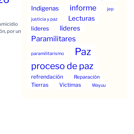
informe
Indigenas
jep
Lecturas
justicia y paz
omicidio
líderes
lideres
ón, por un
Paramilitares
Paz
paramilitarismo
proceso de paz
refrendación
Reparación
Tierras
Victimas
Wayuu