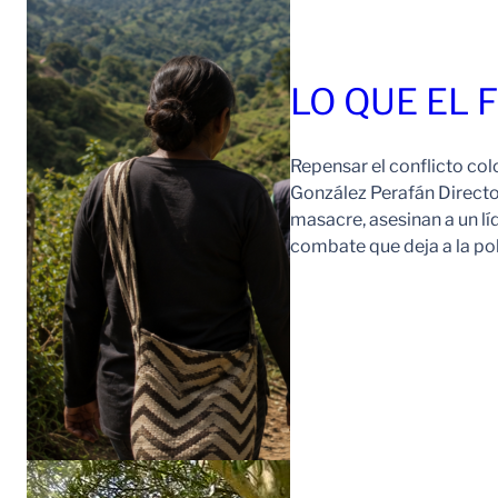
LO QUE EL 
Repensar el conflicto col
González Perafán Directo
masacre, asesinan a un lí
combate que deja a la po