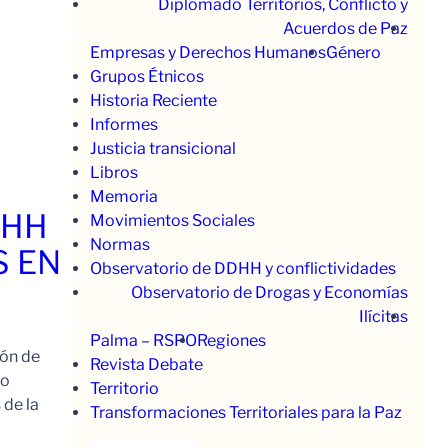
Diplomado Territorios, Conflicto y
Acuerdos de Paz
Empresas y Derechos Humanos
Género
Grupos Étnicos
Historia Reciente
Informes
Justicia transicional
Libros
Memoria
.HH
Movimientos Sociales
Normas
S EN
Observatorio de DDHH y conflictividades
Observatorio de Drogas y Economías
Ilícitas
Palma – RSPO
Regiones
ión de
Revista Debate
to
Territorio
 de la
Transformaciones Territoriales para la Paz