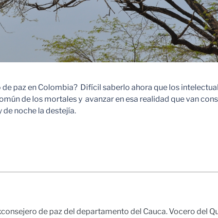
o de paz en Colombia? Difícil saberlo ahora que los intelectu
mún de los mortales y avanzar en esa realidad que van const
de noche la destejía.
xconsejero de paz del departamento del Cauca. Vocero del Qu