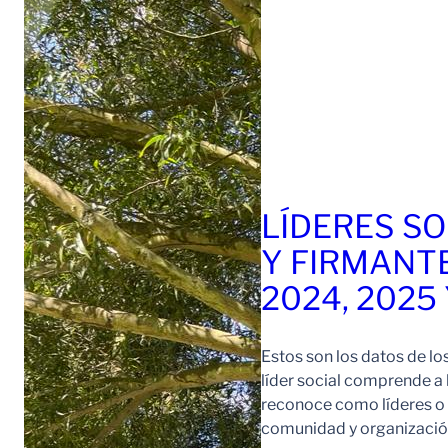
LÍDERES SO
Y FIRMANT
2024, 2025
Estos son los datos de lo
líder social comprende a
reconoce como líderes o l
comunidad y organización