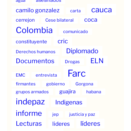
agua
cauca
camilo gonzalez
carta
coca
cerrejon
Cese bilateral
Colombia
comunicado
cric
constituyente
Diplomado
Derechos humanos
ELN
Documentos
Drogas
Farc
EMC
entrevista
firmantes
gobierno
Gorgona
guajira
grupos armados
habana
indepaz
Indigenas
informe
jep
justicia y paz
Lecturas
líderes
lideres