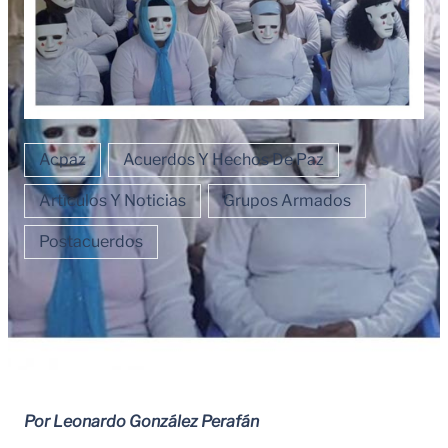
Acpaz
Acuerdos Y Hechos De Paz
Artículos Y Noticias
Grupos Armados
Postacuerdos
Por Leonardo González Perafán