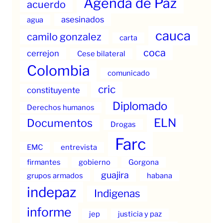
Agenda de Paz
acuerdo
asesinados
agua
cauca
camilo gonzalez
carta
coca
cerrejon
Cese bilateral
Colombia
comunicado
cric
constituyente
Diplomado
Derechos humanos
ELN
Documentos
Drogas
Farc
EMC
entrevista
firmantes
gobierno
Gorgona
guajira
grupos armados
habana
indepaz
Indigenas
informe
jep
justicia y paz