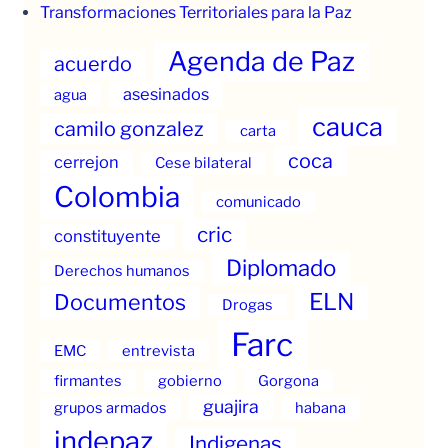
Transformaciones Territoriales para la Paz
Agenda de Paz
acuerdo
asesinados
agua
cauca
camilo gonzalez
carta
coca
cerrejon
Cese bilateral
Colombia
comunicado
cric
constituyente
Diplomado
Derechos humanos
ELN
Documentos
Drogas
Farc
EMC
entrevista
firmantes
gobierno
Gorgona
guajira
grupos armados
habana
indepaz
Indigenas