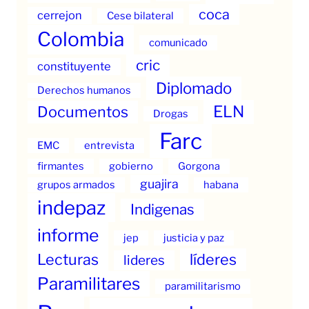
coca
cerrejon
Cese bilateral
Colombia
comunicado
cric
constituyente
Diplomado
Derechos humanos
ELN
Documentos
Drogas
Farc
EMC
entrevista
firmantes
gobierno
Gorgona
guajira
grupos armados
habana
indepaz
Indigenas
informe
jep
justicia y paz
Lecturas
líderes
lideres
Paramilitares
paramilitarismo