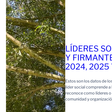
LÍDERES SO
Y FIRMANT
2024, 2025
Estos son los datos de lo
líder social comprende a
reconoce como líderes o l
comunidad y organización