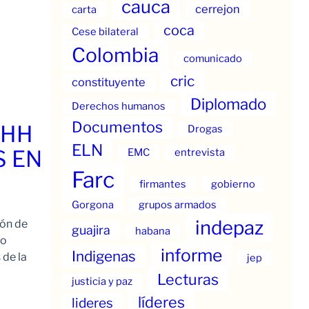
cauca
cerrejon
carta
coca
Cese bilateral
Colombia
comunicado
cric
constituyente
Diplomado
Derechos humanos
Documentos
.HH
Drogas
ELN
S EN
EMC
entrevista
Farc
firmantes
gobierno
Gorgona
grupos armados
indepaz
ión de
guajira
habana
to
informe
Indigenas
 de la
jep
Lecturas
justicia y paz
líderes
lideres