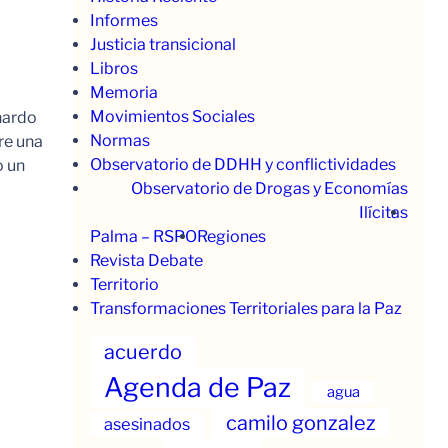
Informes
Justicia transicional
Libros
Memoria
Movimientos Sociales
nardo
Normas
re una
Observatorio de DDHH y conflictividades
o un
Observatorio de Drogas y Economías
Ilícitas
Palma – RSPO
Regiones
Revista Debate
Territorio
Transformaciones Territoriales para la Paz
acuerdo
Agenda de Paz
agua
camilo gonzalez
asesinados