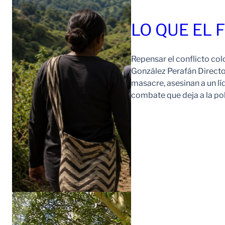
LO QUE EL 
Repensar el conflicto col
González Perafán Directo
masacre, asesinan a un lí
combate que deja a la po