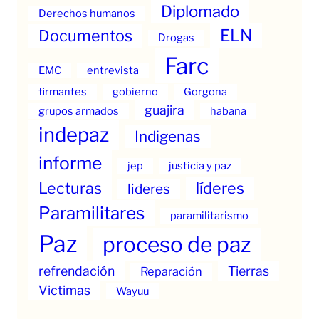
Diplomado
Derechos humanos
ELN
Documentos
Drogas
Farc
EMC
entrevista
firmantes
gobierno
Gorgona
guajira
grupos armados
habana
indepaz
Indigenas
informe
jep
justicia y paz
Lecturas
líderes
lideres
Paramilitares
paramilitarismo
Paz
proceso de paz
refrendación
Tierras
Reparación
Victimas
Wayuu