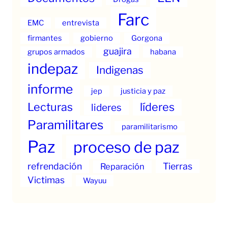
Farc
EMC
entrevista
firmantes
gobierno
Gorgona
guajira
grupos armados
habana
indepaz
Indigenas
informe
jep
justicia y paz
Lecturas
líderes
lideres
Paramilitares
paramilitarismo
Paz
proceso de paz
refrendación
Tierras
Reparación
Victimas
Wayuu