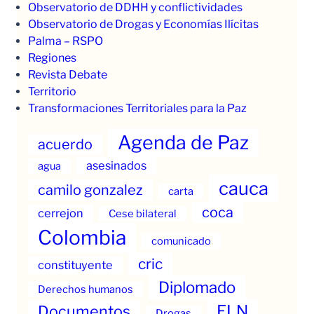
Observatorio de DDHH y conflictividades
Observatorio de Drogas y Economías Ilícitas
Palma – RSPO
Regiones
Revista Debate
Territorio
Transformaciones Territoriales para la Paz
Agenda de Paz
acuerdo
asesinados
agua
cauca
camilo gonzalez
carta
coca
cerrejon
Cese bilateral
Colombia
comunicado
cric
constituyente
Diplomado
Derechos humanos
ELN
Documentos
Drogas