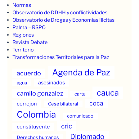
Normas
Observatorio de DDHH y conflictividades
Observatorio de Drogas y Economías Ilícitas
Palma – RSPO
Regiones
Revista Debate
Territorio
Transformaciones Territoriales para la Paz
Agenda de Paz
acuerdo
asesinados
agua
cauca
camilo gonzalez
carta
coca
cerrejon
Cese bilateral
Colombia
comunicado
cric
constituyente
Diplomado
Derechos humanos