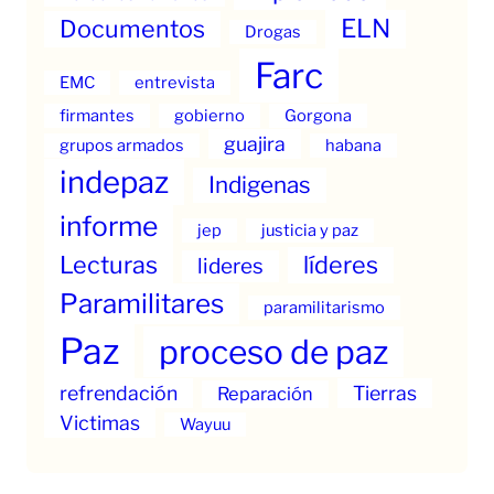
ELN
Documentos
Drogas
Farc
EMC
entrevista
firmantes
gobierno
Gorgona
guajira
grupos armados
habana
indepaz
Indigenas
informe
jep
justicia y paz
Lecturas
líderes
lideres
Paramilitares
paramilitarismo
Paz
proceso de paz
refrendación
Tierras
Reparación
Victimas
Wayuu