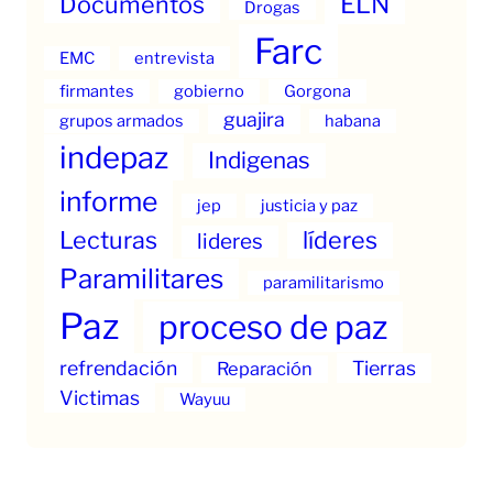
ELN
Documentos
Drogas
Farc
EMC
entrevista
firmantes
gobierno
Gorgona
guajira
grupos armados
habana
indepaz
Indigenas
informe
jep
justicia y paz
Lecturas
líderes
lideres
Paramilitares
paramilitarismo
Paz
proceso de paz
refrendación
Tierras
Reparación
Victimas
Wayuu