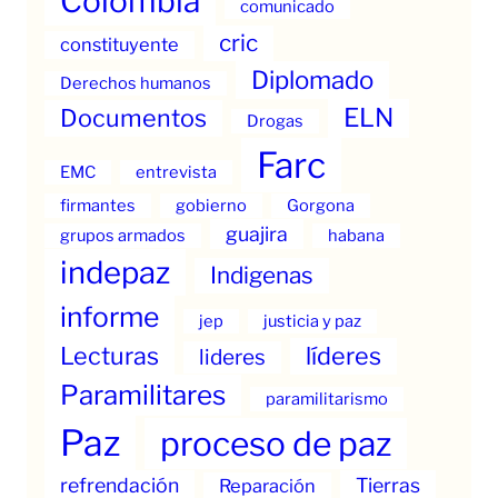
Colombia
comunicado
cric
constituyente
Diplomado
Derechos humanos
ELN
Documentos
Drogas
Farc
EMC
entrevista
firmantes
gobierno
Gorgona
guajira
grupos armados
habana
indepaz
Indigenas
informe
jep
justicia y paz
Lecturas
líderes
lideres
Paramilitares
paramilitarismo
Paz
proceso de paz
refrendación
Tierras
Reparación