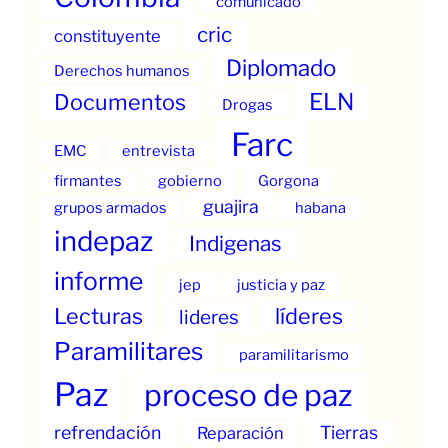
comunicado
cric
constituyente
Diplomado
Derechos humanos
ELN
Documentos
Drogas
Farc
EMC
entrevista
firmantes
gobierno
Gorgona
guajira
grupos armados
habana
indepaz
Indigenas
informe
jep
justicia y paz
Lecturas
líderes
lideres
Paramilitares
paramilitarismo
Paz
proceso de paz
refrendación
Tierras
Reparación