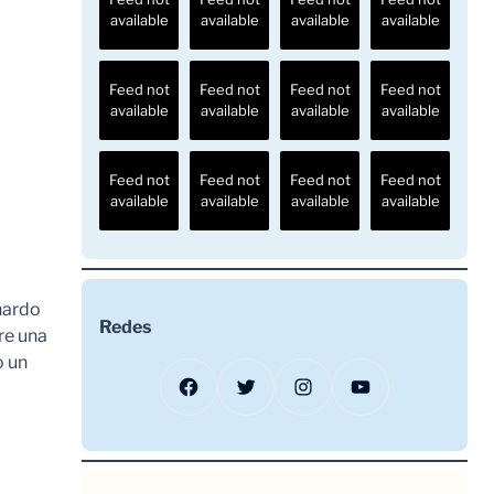
available
available
available
available
Feed not
Feed not
Feed not
Feed not
available
available
available
available
Feed not
Feed not
Feed not
Feed not
available
available
available
available
nardo
Redes
re una
o un
Facebook
Twitter
Instagram
YouTube