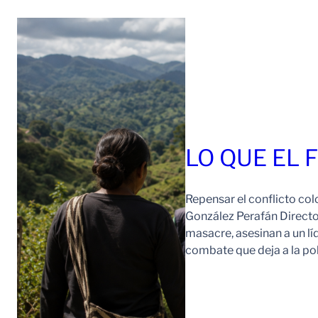
LO QUE EL 
Repensar el conflicto col
González Perafán Directo
masacre, asesinan a un lí
combate que deja a la po