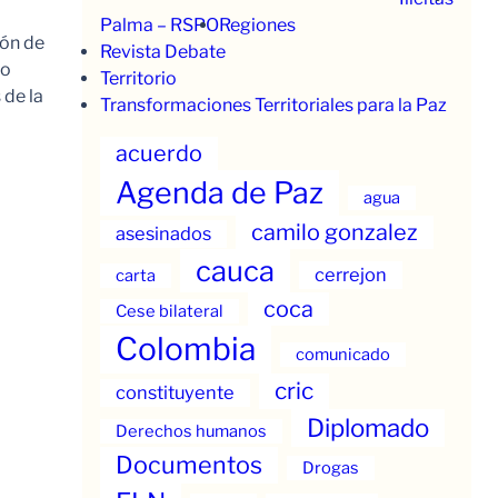
Palma – RSPO
Regiones
ión de
Revista Debate
to
Territorio
 de la
Transformaciones Territoriales para la Paz
acuerdo
Agenda de Paz
agua
camilo gonzalez
asesinados
cauca
cerrejon
carta
coca
Cese bilateral
Colombia
comunicado
cric
constituyente
Diplomado
Derechos humanos
Documentos
Drogas