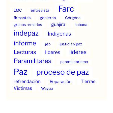
Farc
EMC
entrevista
firmantes
gobierno
Gorgona
guajira
grupos armados
habana
indepaz
Indigenas
informe
jep
justicia y paz
Lecturas
líderes
lideres
Paramilitares
paramilitarismo
Paz
proceso de paz
refrendación
Tierras
Reparación
Victimas
Wayuu