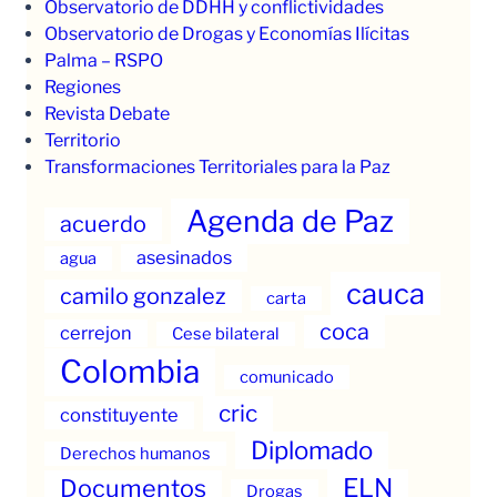
Observatorio de DDHH y conflictividades
Observatorio de Drogas y Economías Ilícitas
Palma – RSPO
Regiones
Revista Debate
Territorio
Transformaciones Territoriales para la Paz
Agenda de Paz
acuerdo
asesinados
agua
cauca
camilo gonzalez
carta
coca
cerrejon
Cese bilateral
Colombia
comunicado
cric
constituyente
Diplomado
Derechos humanos
ELN
Documentos
Drogas