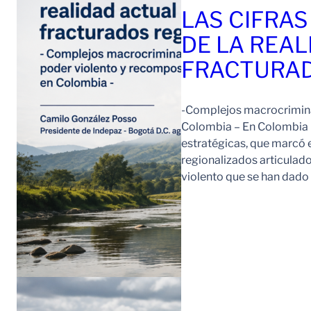
LAS CIFRAS
DE LA REAL
FRACTURAD
-Complejos macrocriminal
Colombia – En Colombia 
estratégicas, que marcó e
regionalizados articulad
violento que se han dad