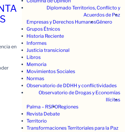
Columna de Opinión
ENTA
Diplomado Territorios, Conflicto y
Acuerdos de Paz
OS
Empresas y Derechos Humanos
Género
Grupos Étnicos
Historia Reciente
Informes
encia en
Justicia transicional
Libros
Memoria
oder
Movimientos Sociales
Normas
Observatorio de DDHH y conflictividades
Observatorio de Drogas y Economías
Ilícitas
Palma – RSPO
Regiones
Revista Debate
Territorio
Transformaciones Territoriales para la Paz