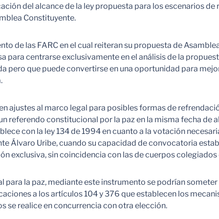
ación del alcance de la ley propuesta para los escenarios de
samblea Constituyente.
ento de las FARC en el cual reiteran su propuesta de Asamble
sa para centrarse exclusivamente en el análisis de la propues
da pero que puede convertirse en una oportunidad para mejor
.
en ajustes al marco legal para posibles formas de refrendación
 un referendo constitucional por la paz en la misma fecha de 
ablece con la ley 134 de 1994 en cuanto a la votación necesar
e Álvaro Uribe, cuando su capacidad de convocatoria estaba 
ión exclusiva, sin coincidencia con las de cuerpos colegiados 
al para la paz, mediante este instrumento se podrían someter
ficaciones a los artículos 104 y 376 que establecen los meca
se realice en concurrencia con otra elección.