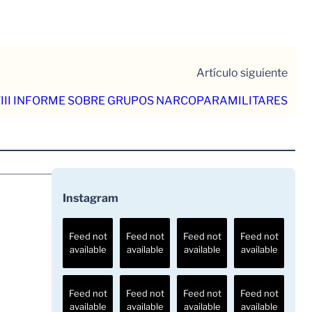
Artículo siguiente
III INFORME SOBRE GRUPOS NARCOPARAMILITARES
Instagram
Feed not
Feed not
Feed not
Feed not
available
available
available
available
Feed not
Feed not
Feed not
Feed not
available
available
available
available