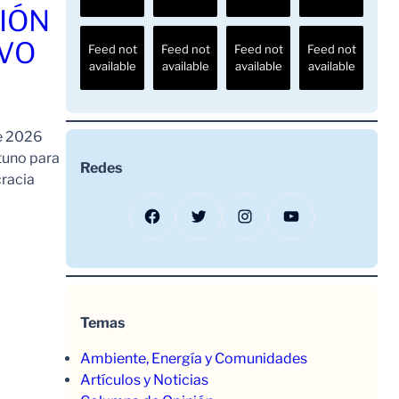
IÓN
AVO
Feed not
Feed not
Feed not
Feed not
available
available
available
available
de 2026
tuno para
Redes
cracia
Facebook
Twitter
Instagram
YouTube
Temas
Ambiente, Energía y Comunidades
Artículos y Noticias