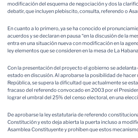
modificación del esquema de negociación y dos la clarific
debatir, que incluyen plebiscito, consulta, referendo o A
En cuanto a lo primero, ya se ha conocido el pronunciami
acuerdos y se declaran en pausa “en la discusión de la me
entra en una situación nueva con modificación en la agen
ley elementos que se consideren en la mesa de La Habana
Con la presentación del proyecto el gobierno se adelanta 
estado en discusión. Al aprobarse la posibilidad de hacer
República, se supera la dificultad que actualmente se est
fracaso del referendo convocado en 2003 por el President
lograr el umbral del 25% del censo electoral, en una elecc
De aprobarse la ley estatutaria de referendo constitucion
Constitución y esto deja abierta la puerta incluso a modi
Asamblea Constituyente y prohíben que estos mecanismos 