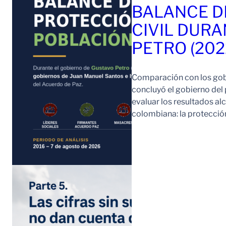
BALANCE D
CIVIL DURA
PETRO (202
Comparación con los gob
concluyó el gobierno del
evaluar los resultados a
colombiana: la protección