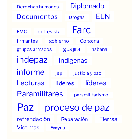
Diplomado
Derechos humanos
ELN
Documentos
Drogas
Farc
EMC
entrevista
firmantes
gobierno
Gorgona
guajira
grupos armados
habana
indepaz
Indigenas
informe
jep
justicia y paz
Lecturas
líderes
lideres
Paramilitares
paramilitarismo
Paz
proceso de paz
refrendación
Tierras
Reparación
Victimas
Wayuu