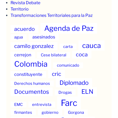
Revista Debate
Territorio
Transformaciones Territoriales para la Paz
Agenda de Paz
acuerdo
asesinados
agua
cauca
camilo gonzalez
carta
coca
cerrejon
Cese bilateral
Colombia
comunicado
cric
constituyente
Diplomado
Derechos humanos
ELN
Documentos
Drogas
Farc
EMC
entrevista
firmantes
gobierno
Gorgona