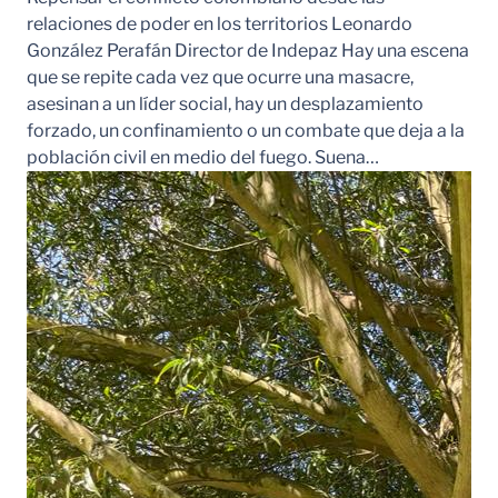
relaciones de poder en los territorios Leonardo
González Perafán Director de Indepaz Hay una escena
que se repite cada vez que ocurre una masacre,
asesinan a un líder social, hay un desplazamiento
forzado, un confinamiento o un combate que deja a la
población civil en medio del fuego. Suena…