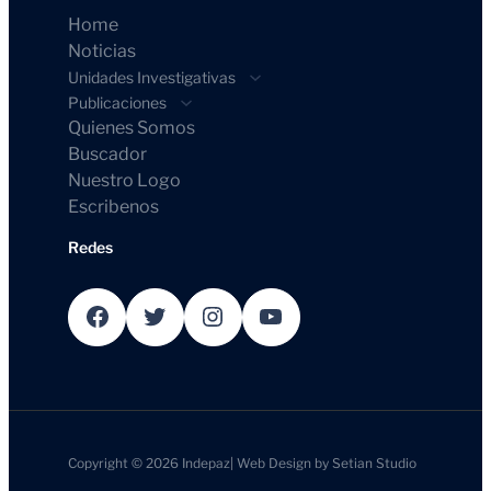
Home
Noticias
Unidades Investigativas
Publicaciones
Quienes Somos
Buscador
Nuestro Logo
Escribenos
Redes
Facebook
Twitter
Instagram
YouTube
Copyright © 2026
Indepaz
|
Web Design by
Setian Studio