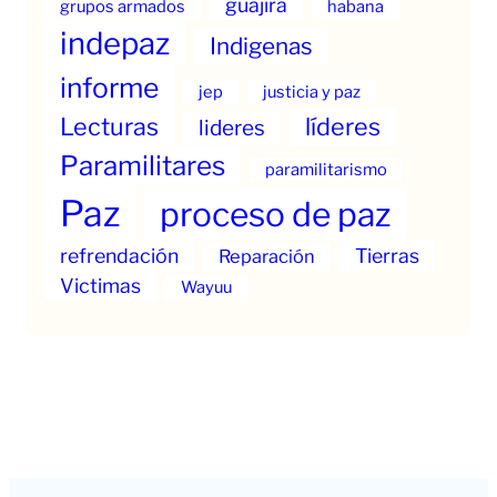
guajira
grupos armados
habana
indepaz
Indigenas
informe
jep
justicia y paz
Lecturas
líderes
lideres
Paramilitares
paramilitarismo
Paz
proceso de paz
refrendación
Tierras
Reparación
Victimas
Wayuu