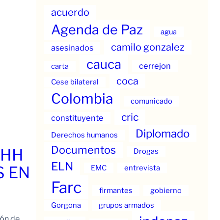
acuerdo
Agenda de Paz
agua
camilo gonzalez
asesinados
cauca
cerrejon
carta
coca
Cese bilateral
Colombia
comunicado
cric
constituyente
Diplomado
Derechos humanos
Documentos
.HH
Drogas
ELN
S EN
EMC
entrevista
Farc
firmantes
gobierno
Gorgona
grupos armados
ión de