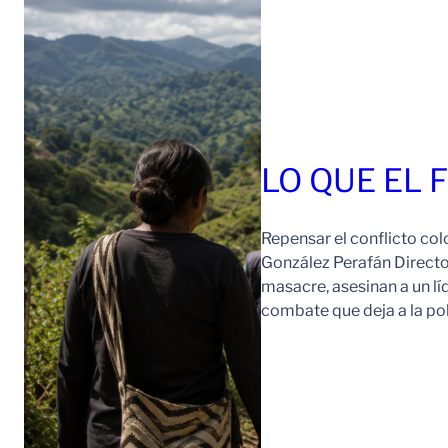
LO QUE EL 
Repensar el conflicto col
González Perafán Directo
masacre, asesinan a un lí
combate que deja a la po