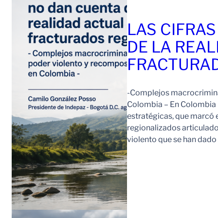
LAS CIFRAS
DE LA REAL
FRACTURAD
-Complejos macrocriminal
Colombia – En Colombia 
estratégicas, que marcó e
regionalizados articulad
violento que se han dad