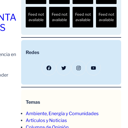
ENTA
Feed not
Feed not
Feed not
Feed not
available
available
available
available
OS
Redes
encia en
Facebook
Twitter
Instagram
YouTube
oder
Temas
Ambiente, Energía y Comunidades
Artículos y Noticias
Columna de Opinión