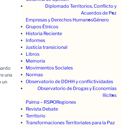
Diplomado Territorios, Conflicto y
Acuerdos de Paz
Empresas y Derechos Humanos
Género
Grupos Étnicos
Historia Reciente
Informes
Justicia transicional
Libros
Memoria
Movimientos Sociales
nardo
Normas
re una
Observatorio de DDHH y conflictividades
o un
Observatorio de Drogas y Economías
Ilícitas
Palma – RSPO
Regiones
Revista Debate
Territorio
Transformaciones Territoriales para la Paz