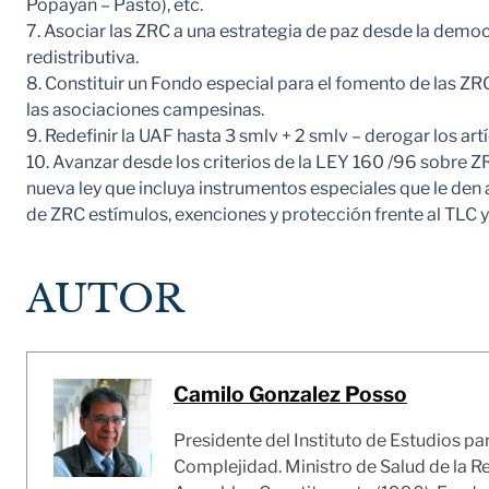
Popayán – Pasto), etc.
7. Asociar las ZRC a una estrategia de paz desde la democra
redistributiva.
8. Constituir un Fondo especial para el fomento de las ZR
las asociaciones campesinas.
9. Redefinir la UAF hasta 3 smlv + 2 smlv – derogar los art
10. Avanzar desde los criterios de la LEY 160 /96 sobre Z
nueva ley que incluya instrumentos especiales que le den 
de ZRC estímulos, exenciones y protección frente al TLC y 
AUTOR
Camilo Gonzalez Posso
Presidente del Instituto de Estudios pa
Complejidad. Ministro de Salud de la R