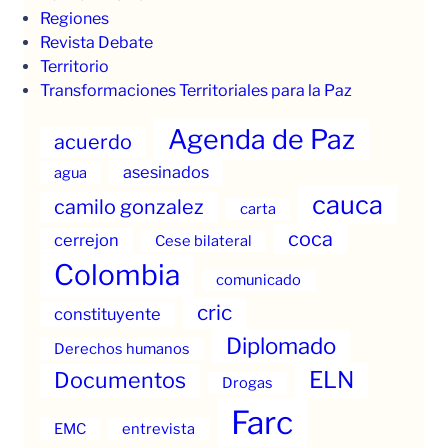
Regiones
Revista Debate
Territorio
Transformaciones Territoriales para la Paz
Agenda de Paz
acuerdo
asesinados
agua
cauca
camilo gonzalez
carta
coca
cerrejon
Cese bilateral
Colombia
comunicado
cric
constituyente
Diplomado
Derechos humanos
ELN
Documentos
Drogas
Farc
EMC
entrevista