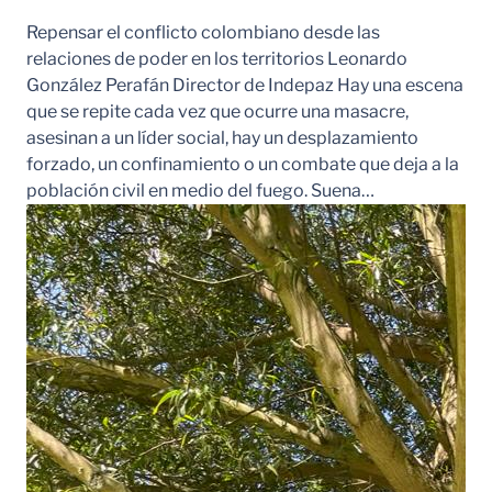
Repensar el conflicto colombiano desde las
relaciones de poder en los territorios Leonardo
González Perafán Director de Indepaz Hay una escena
que se repite cada vez que ocurre una masacre,
asesinan a un líder social, hay un desplazamiento
forzado, un confinamiento o un combate que deja a la
población civil en medio del fuego. Suena…