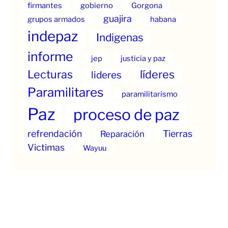
firmantes
gobierno
Gorgona
guajira
grupos armados
habana
indepaz
Indigenas
informe
jep
justicia y paz
Lecturas
líderes
lideres
Paramilitares
paramilitarismo
Paz
proceso de paz
refrendación
Tierras
Reparación
Victimas
Wayuu