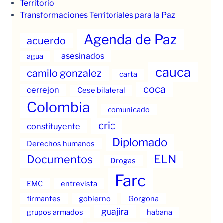
Territorio
Transformaciones Territoriales para la Paz
Agenda de Paz
acuerdo
asesinados
agua
cauca
camilo gonzalez
carta
coca
cerrejon
Cese bilateral
Colombia
comunicado
cric
constituyente
Diplomado
Derechos humanos
ELN
Documentos
Drogas
Farc
EMC
entrevista
firmantes
gobierno
Gorgona
guajira
grupos armados
habana