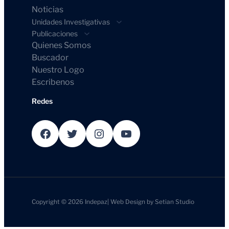
Noticias
Unidades Investigativas
Publicaciones
Quienes Somos
Buscador
Nuestro Logo
Escribenos
Redes
Facebook
Twitter
Instagram
YouTube
Copyright © 2026
Indepaz
|
Web Design by
Setian Studio