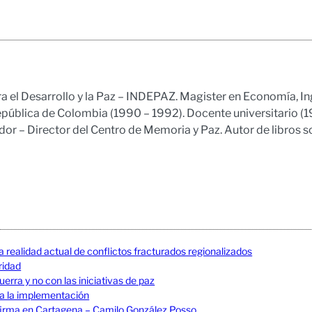
ra el Desarrollo y la Paz – INDEPAZ. Magister en Economía, In
epública de Colombia (1990 – 1992). Docente universitario (
r – Director del Centro de Memoria y Paz. Autor de libros s
a realidad actual de conflictos fracturados regionalizados
uridad
erra y no con las iniciativas de paz
 a la implementación
La firma en Cartagena – Camilo González Posso