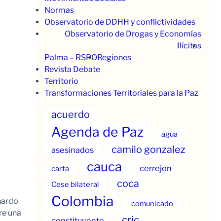
Normas
Observatorio de DDHH y conflictividades
Observatorio de Drogas y Economías
Ilícitas
Palma – RSPO
Regiones
Revista Debate
Territorio
Transformaciones Territoriales para la Paz
acuerdo
Agenda de Paz
agua
camilo gonzalez
asesinados
cauca
cerrejon
carta
coca
Cese bilateral
Colombia
nardo
comunicado
re una
cric
constituyente