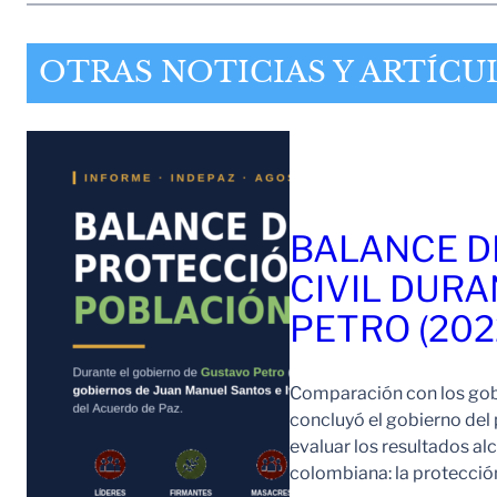
OTRAS NOTICIAS Y ARTÍCU
BALANCE D
CIVIL DURA
PETRO (202
Comparación con los gob
concluyó el gobierno del
evaluar los resultados a
colombiana: la protección