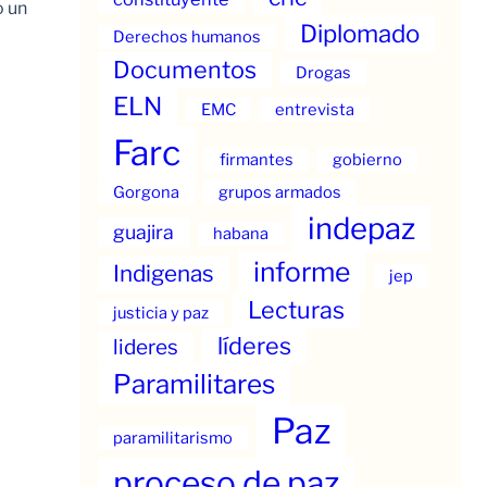
o un
Diplomado
Derechos humanos
Documentos
Drogas
ELN
EMC
entrevista
Farc
firmantes
gobierno
Gorgona
grupos armados
indepaz
guajira
habana
informe
Indigenas
jep
Lecturas
justicia y paz
líderes
lideres
Paramilitares
Paz
paramilitarismo
proceso de paz