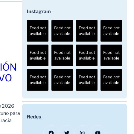
Instagram
Feed not
Feed not
Feed not
Feed not
available
available
available
available
Feed not
Feed not
Feed not
Feed not
available
available
available
available
IÓN
AVO
Feed not
Feed not
Feed not
Feed not
available
available
available
available
de 2026
tuno para
Redes
cracia
Facebook
Twitter
Instagram
YouTube