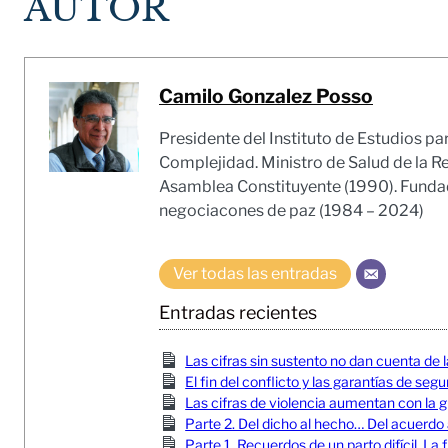
AUTOR
Camilo Gonzalez Posso
Presidente del Instituto de Estudios pa
Complejidad. Ministro de Salud de la R
Asamblea Constituyente (1990). Fundado
negociacones de paz (1984 – 2024)
Ver todas las entradas
Entradas recientes
Las cifras sin sustento no dan cuenta de l
El fin del conflicto y las garantías de seg
Las cifras de violencia aumentan con la gu
Parte 2. Del dicho al hecho… Del acuerdo
Parte 1. Recuerdos de un parto difícil. 