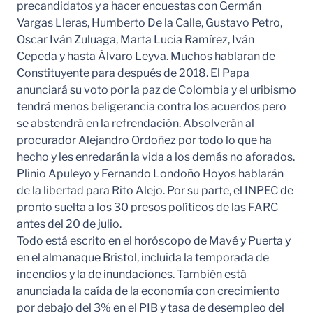
precandidatos y a hacer encuestas con Germán
Vargas Lleras, Humberto De la Calle, Gustavo Petro,
Oscar Iván Zuluaga, Marta Lucia Ramírez, Iván
Cepeda y hasta Álvaro Leyva. Muchos hablaran de
Constituyente para después de 2018. El Papa
anunciará su voto por la paz de Colombia y el uribismo
tendrá menos beligerancia contra los acuerdos pero
se abstendrá en la refrendación. Absolverán al
procurador Alejandro Ordoñez por todo lo que ha
hecho y les enredarán la vida a los demás no aforados.
Plinio Apuleyo y Fernando Londoño Hoyos hablarán
de la libertad para Rito Alejo. Por su parte, el INPEC de
pronto suelta a los 30 presos políticos de las FARC
antes del 20 de julio.
Todo está escrito en el horóscopo de Mavé y Puerta y
en el almanaque Bristol, incluida la temporada de
incendios y la de inundaciones. También está
anunciada la caída de la economía con crecimiento
por debajo del 3% en el PIB y tasa de desempleo del