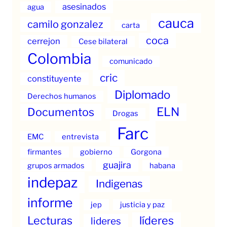
asesinados
agua
cauca
camilo gonzalez
carta
coca
cerrejon
Cese bilateral
Colombia
comunicado
cric
constituyente
Diplomado
Derechos humanos
ELN
Documentos
Drogas
Farc
EMC
entrevista
firmantes
gobierno
Gorgona
guajira
grupos armados
habana
indepaz
Indigenas
informe
jep
justicia y paz
Lecturas
líderes
lideres