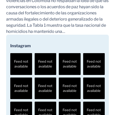
violencias en Colombia no respaldan la idea de que las
conversaciones o los acuerdos de paz hayan sido la
causa del fortalecimiento de las organizaciones
armadas ilegales o del deterioro generalizado de la
seguridad. La Tabla 1 muestra que la tasa nacional de
homicidios ha mantenido una…
Instagram
Feed not
Feed not
Feed not
Feed not
available
available
available
available
Feed not
Feed not
Feed not
Feed not
available
available
available
available
Feed not
Feed not
Feed not
Feed not
available
available
available
available