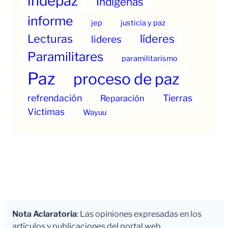
indepaz
Indigenas
informe
jep
justicia y paz
Lecturas
líderes
lideres
Paramilitares
paramilitarismo
Paz
proceso de paz
refrendación
Tierras
Reparación
Victimas
Wayuu
Nota Aclaratoria
: Las opiniones expresadas en los
artículos y publicaciones del portal web