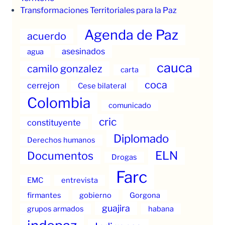
Transformaciones Territoriales para la Paz
Agenda de Paz
acuerdo
asesinados
agua
cauca
camilo gonzalez
carta
coca
cerrejon
Cese bilateral
Colombia
comunicado
cric
constituyente
Diplomado
Derechos humanos
ELN
Documentos
Drogas
Farc
EMC
entrevista
firmantes
gobierno
Gorgona
guajira
grupos armados
habana