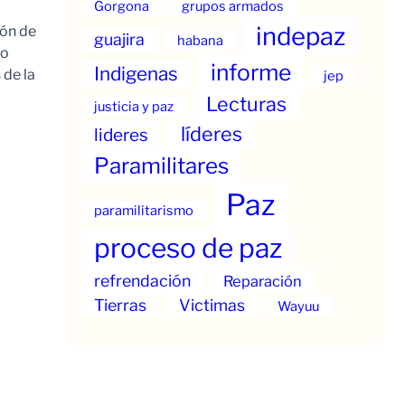
Gorgona
grupos armados
indepaz
ión de
guajira
habana
to
informe
Indigenas
 de la
jep
Lecturas
justicia y paz
líderes
lideres
Paramilitares
Paz
paramilitarismo
proceso de paz
refrendación
Reparación
Tierras
Victimas
Wayuu