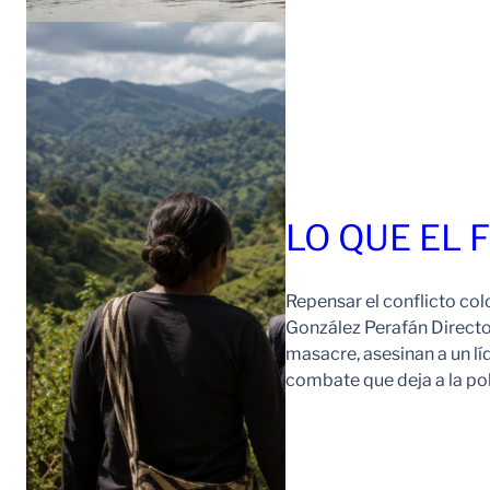
LO QUE EL 
Repensar el conflicto col
González Perafán Directo
masacre, asesinan a un lí
combate que deja a la po