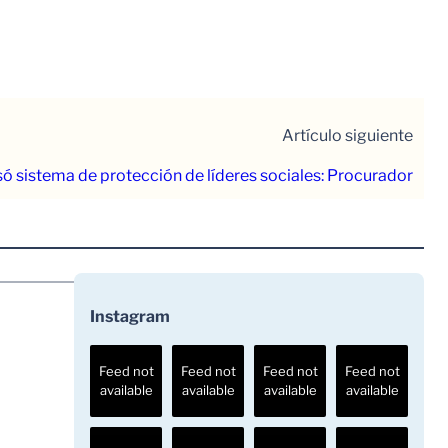
Artículo siguiente
ó sistema de protección de líderes sociales: Procurador
Instagram
Feed not
Feed not
Feed not
Feed not
available
available
available
available