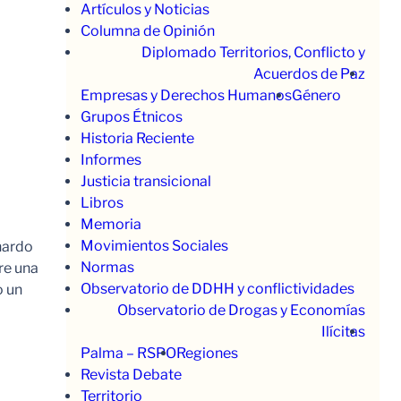
Artículos y Noticias
Columna de Opinión
Diplomado Territorios, Conflicto y
Acuerdos de Paz
Empresas y Derechos Humanos
Género
Grupos Étnicos
Historia Reciente
Informes
Justicia transicional
Libros
Memoria
Movimientos Sociales
nardo
Normas
re una
Observatorio de DDHH y conflictividades
o un
Observatorio de Drogas y Economías
Ilícitas
Palma – RSPO
Regiones
Revista Debate
Territorio