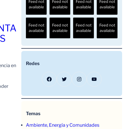
Feed not
Feed not
Feed not
Feed not
available
available
available
available
ENTA
Feed not
Feed not
Feed not
Feed not
available
available
available
available
OS
Redes
encia en
Facebook
Twitter
Instagram
YouTube
oder
Temas
Ambiente, Energía y Comunidades