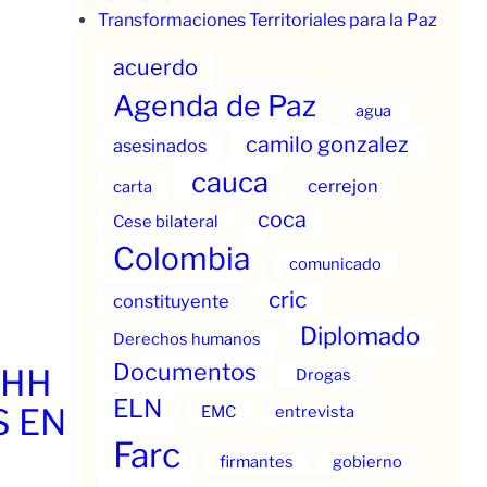
Transformaciones Territoriales para la Paz
acuerdo
Agenda de Paz
agua
camilo gonzalez
asesinados
cauca
cerrejon
carta
coca
Cese bilateral
Colombia
comunicado
cric
constituyente
Diplomado
Derechos humanos
Documentos
.HH
Drogas
ELN
S EN
EMC
entrevista
Farc
firmantes
gobierno