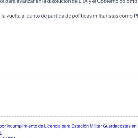
l para avanzar en la disolución de ETA y el Gobierno colomb
 la vuelta al punto de partida de políticas militaristas como 
 por incumplimiento de Licencia para Estación Militar Guardacostas e
a