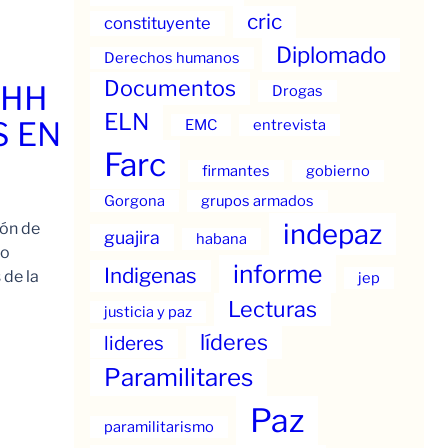
cric
constituyente
Diplomado
Derechos humanos
Documentos
.HH
Drogas
ELN
S EN
EMC
entrevista
Farc
firmantes
gobierno
Gorgona
grupos armados
indepaz
ión de
guajira
habana
to
informe
Indigenas
 de la
jep
Lecturas
justicia y paz
líderes
lideres
Paramilitares
Paz
paramilitarismo