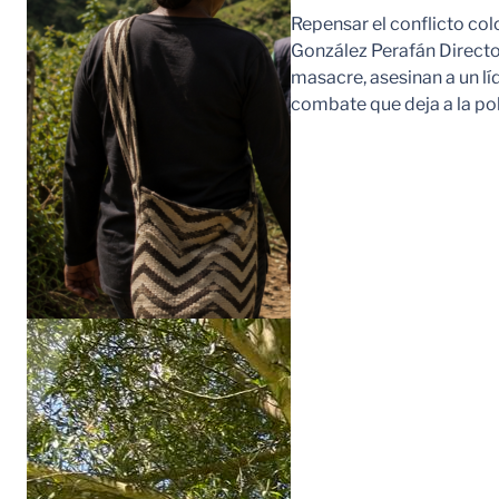
Repensar el conflicto col
González Perafán Directo
masacre, asesinan a un lí
combate que deja a la po