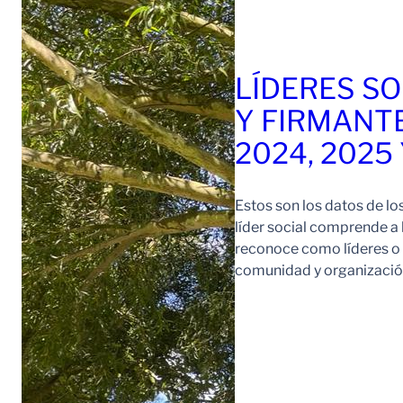
LÍDERES SO
Y FIRMANT
2024, 2025
Estos son los datos de lo
líder social comprende a
reconoce como líderes o l
comunidad y organización