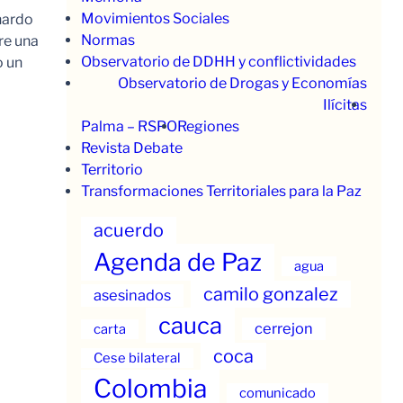
Movimientos Sociales
nardo
Normas
re una
Observatorio de DDHH y conflictividades
o un
Observatorio de Drogas y Economías
Ilícitas
Palma – RSPO
Regiones
Revista Debate
Territorio
Transformaciones Territoriales para la Paz
acuerdo
Agenda de Paz
agua
camilo gonzalez
asesinados
cauca
cerrejon
carta
coca
Cese bilateral
Colombia
comunicado