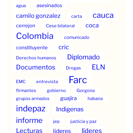
asesinados
agua
cauca
camilo gonzalez
carta
coca
cerrejon
Cese bilateral
Colombia
comunicado
cric
constituyente
Diplomado
Derechos humanos
ELN
Documentos
Drogas
Farc
EMC
entrevista
firmantes
gobierno
Gorgona
guajira
grupos armados
habana
indepaz
Indigenas
informe
jep
justicia y paz
Lecturas
líderes
lideres