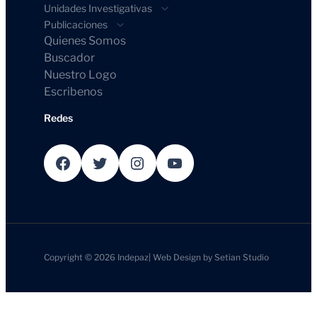
Unidades Investigativas
Publicaciones
Quienes Somos
Buscador
Nuestro Logo
Escribenos
Redes
Facebook
Twitter
Instagram
YouTube
Copyright © 2026
Indepaz
|
Web Design by
Setian Studio