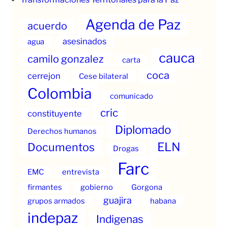
Agenda de Paz
acuerdo
asesinados
agua
cauca
camilo gonzalez
carta
coca
cerrejon
Cese bilateral
Colombia
comunicado
cric
constituyente
Diplomado
Derechos humanos
ELN
Documentos
Drogas
Farc
EMC
entrevista
firmantes
gobierno
Gorgona
guajira
grupos armados
habana
indepaz
Indigenas