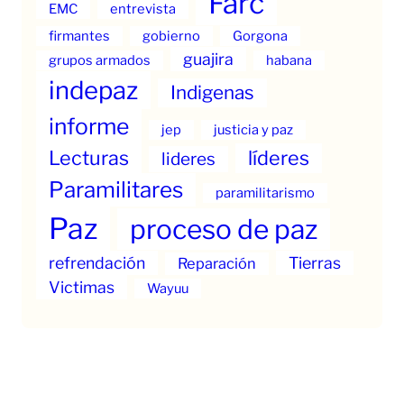
Farc
EMC
entrevista
firmantes
gobierno
Gorgona
guajira
grupos armados
habana
indepaz
Indigenas
informe
jep
justicia y paz
Lecturas
líderes
lideres
Paramilitares
paramilitarismo
Paz
proceso de paz
refrendación
Tierras
Reparación
Victimas
Wayuu