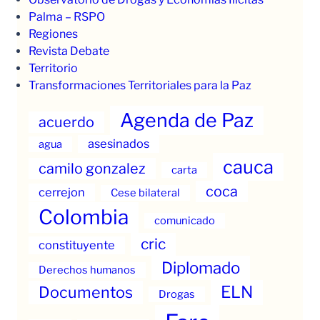
Palma – RSPO
Regiones
Revista Debate
Territorio
Transformaciones Territoriales para la Paz
Agenda de Paz
acuerdo
asesinados
agua
cauca
camilo gonzalez
carta
coca
cerrejon
Cese bilateral
Colombia
comunicado
cric
constituyente
Diplomado
Derechos humanos
ELN
Documentos
Drogas