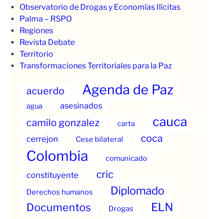
Observatorio de Drogas y Economías Ilícitas
Palma – RSPO
Regiones
Revista Debate
Territorio
Transformaciones Territoriales para la Paz
Agenda de Paz
acuerdo
asesinados
agua
cauca
camilo gonzalez
carta
coca
cerrejon
Cese bilateral
Colombia
comunicado
cric
constituyente
Diplomado
Derechos humanos
ELN
Documentos
Drogas