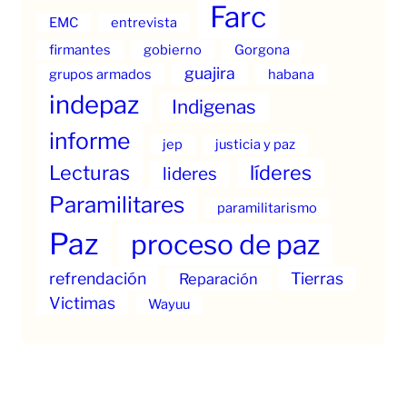
Farc
EMC
entrevista
firmantes
gobierno
Gorgona
guajira
grupos armados
habana
indepaz
Indigenas
informe
jep
justicia y paz
Lecturas
líderes
lideres
Paramilitares
paramilitarismo
Paz
proceso de paz
refrendación
Tierras
Reparación
Victimas
Wayuu