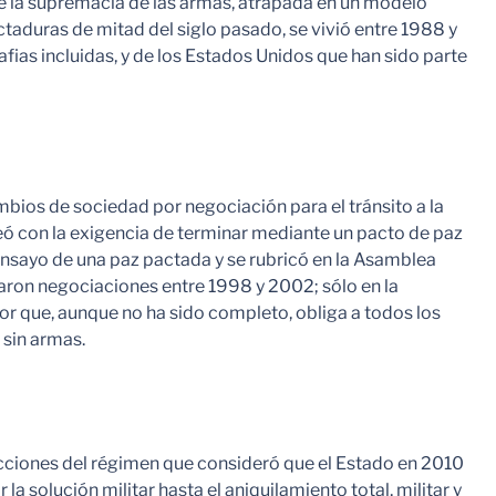
r de la supremacía de las armas, atrapada en un modelo
ictaduras de mitad del siglo pasado, se vivió entre 1988 y
afias incluidas, y de los Estados Unidos que han sido parte
mbios de sociedad por negociación para el tránsito a la
neó con la exigencia de terminar mediante un pacto de paz
r ensayo de una paz pactada y se rubricó en la Asamblea
aron negociaciones entre 1998 y 2002; sólo en la
or que, aunque no ha sido completo, obliga a todos los
 sin armas.
acciones del régimen que consideró que el Estado en 2010
a solución militar hasta el aniquilamiento total, militar y