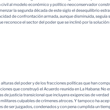
 civil al modelo económico y político neoconservador construi
omenzar la segunda década de este siglo el desequilibrio estra
pacidad de confrontación armada, aunque disminuida, seguía 
 que reconoce el sector del poder que se inclinó por la soluci
 alturas del poder y de los fracciones políticas que han comp
aciones que construyó el Acuerdo reunida en La Habana: No e
de justicia transicional que incluyera exigencias de verdad y j
y militares culpables de crímenes atroces. Y tampoco ha ace
es de ser juzgados, condenados y con pena cumplida un tiempo