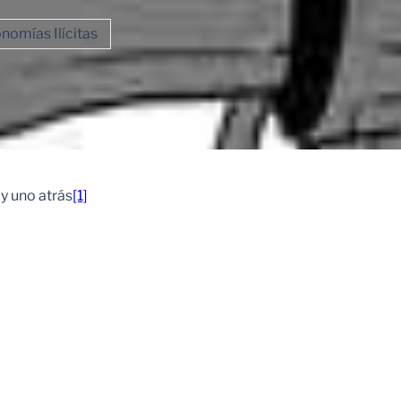
nomías Ilícitas
 uno atrás
[1]