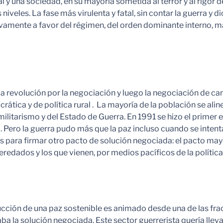
al y una sociedad, en su mayoría sometida al terror y al rigo
iveles. La fase más virulenta y fatal, sin contar la guerra y d
itivamente a favor del régimen, del orden dominante interno, m
a revolución por la negociación y luego la negociación de ca
tica y de política rural . La mayoría de la población se ali
amilitarismo y del Estado de Guerra. En 1991 se hizo el prime
 Pero la guerra pudo más que la paz incluso cuando se intent
s para firmar otro pacto de solución negociada: el pacto may
heredados y los que vienen, por medios pacíficos de la política
rucción de una paz sostenible es animado desde una de las fr
a la solución negociada. Este sector guerrerista quería llevar l