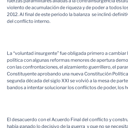
fuerzas paramilitares aliadas a la contrainsurgencia estat
violento de acumulación de riqueza y de poder a todos los n
2012. Al final de este periodo la balanza se inclinó defin
del conflicto interno.
La “voluntad insurgente” fue obligada primero a cambiar l
política con algunas reformas menores de apertura democrá
con las confrontaciones, el alzamiento guerrillero, el par
Constituyente aprobando una nueva Constitución Política.
segunda década del siglo XXI se volvió a la mesa de parte
bandos a intentar solucionar los conflictos de poder, los 
El desacuerdo con el Acuerdo Final del conflicto y const
había ganado lo decisivo de la guerra y que no se necesitab