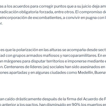
as a los acuerdos para corregir puntos que a su juicio deja a
a erradicación obligatoria forzada, entre otros. El compromiso 
reincorporación de excombatientes, a convivir en pugna con l
r.
cto es que la polarización en las alturas se acompaña desde s
idad con grupos armados mafiosos y narcoparamilitares. En esa
 márgenes para disputar territorios e imponerse mediante el
ón. Centenares de líderes (as) sociales han sido asesinados 
giones apartadas y en algunas ciudades como Medellín, Buen
 han caído drásticamente después de la firma del Acuerdo de
o anterior a los pactos, han disminuido en 90% los muertos e