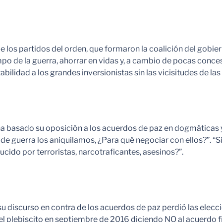
e los partidos del orden, que formaron la coalición del gobiern
mpo de la guerra, ahorrar en vidas y, a cambio de pocas conc
bilidad a los grandes inversionistas sin las vicisitudes de l
ha basado su oposición a los acuerdos de paz en dogmáticas y 
 de guerra los aniquilamos, ¿Para qué negociar con ellos?”. 
do por terroristas, narcotraficantes, asesinos?”.
iscurso en contra de los acuerdos de paz perdió las elecci
 el plebiscito en septiembre de 2016 diciendo NO al acuerdo 