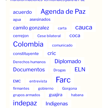
Agenda de Paz
acuerdo
asesinados
agua
cauca
camilo gonzalez
carta
coca
cerrejon
Cese bilateral
Colombia
comunicado
cric
constituyente
Diplomado
Derechos humanos
ELN
Documentos
Drogas
Farc
EMC
entrevista
firmantes
gobierno
Gorgona
guajira
grupos armados
habana
indepaz
Indigenas