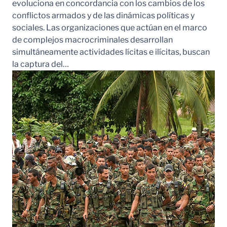
evoluciona en concordancia con los cambios de los
conflictos armados y de las dinámicas políticas y
sociales. Las organizaciones que actúan en el marco
de complejos macrocriminales desarrollan
simultáneamente actividades lícitas e ilícitas, buscan
la captura del…