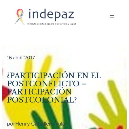
Saltar
al
contenido
16 abril, 2017
¿PARTICIPACIÓN EN EL
POSTCONFLICTO =
PARTICIPACIÓN
POSTCOLONIAL?
por
Henry Caballero Fula