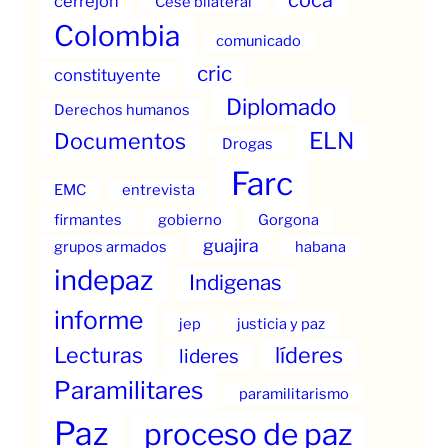
cerrejon
Cese bilateral
Colombia
comunicado
cric
constituyente
Diplomado
Derechos humanos
ELN
Documentos
Drogas
Farc
EMC
entrevista
firmantes
gobierno
Gorgona
guajira
grupos armados
habana
indepaz
Indigenas
informe
jep
justicia y paz
Lecturas
líderes
lideres
Paramilitares
paramilitarismo
Paz
proceso de paz