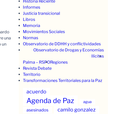
Historia Reciente
Informes
Justicia transicional
Libros
Memoria
Movimientos Sociales
nardo
Normas
re una
Observatorio de DDHH y conflictividades
o un
Observatorio de Drogas y Economías
Ilícitas
Palma – RSPO
Regiones
Revista Debate
Territorio
Transformaciones Territoriales para la Paz
acuerdo
Agenda de Paz
agua
camilo gonzalez
asesinados