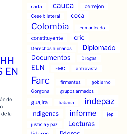
cauca
cerrejon
carta
coca
Cese bilateral
Colombia
comunicado
cric
constituyente
Diplomado
Derechos humanos
Documentos
.HH
Drogas
ELN
S EN
EMC
entrevista
Farc
firmantes
gobierno
Gorgona
grupos armados
indepaz
ión de
guajira
habana
to
informe
Indigenas
 de la
jep
Lecturas
justicia y paz
líderes
lideres