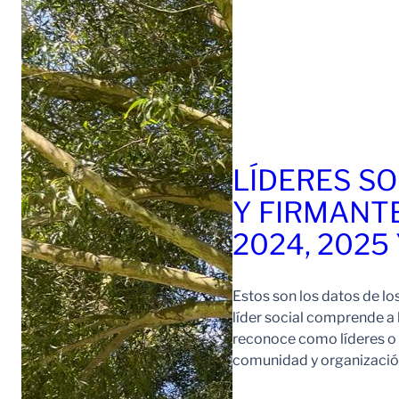
LÍDERES SO
Y FIRMANT
2024, 2025
Estos son los datos de lo
líder social comprende a
reconoce como líderes o l
comunidad y organización