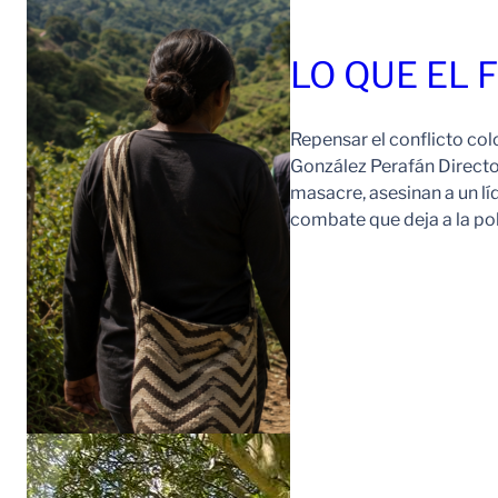
LO QUE EL 
Repensar el conflicto col
González Perafán Directo
masacre, asesinan a un lí
combate que deja a la po