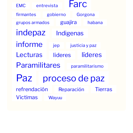
Farc
EMC
entrevista
firmantes
gobierno
Gorgona
guajira
grupos armados
habana
indepaz
Indigenas
informe
jep
justicia y paz
Lecturas
líderes
lideres
Paramilitares
paramilitarismo
Paz
proceso de paz
refrendación
Tierras
Reparación
Victimas
Wayuu