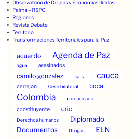
Observatorio de Drogas y Economías Ilícitas
Palma – RSPO
Regiones
Revista Debate
Territorio
Transformaciones Territoriales para la Paz
Agenda de Paz
acuerdo
asesinados
agua
cauca
camilo gonzalez
carta
coca
cerrejon
Cese bilateral
Colombia
comunicado
cric
constituyente
Diplomado
Derechos humanos
ELN
Documentos
Drogas