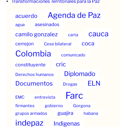
Transformaciones Territoriales para la Paz
Agenda de Paz
acuerdo
asesinados
agua
cauca
camilo gonzalez
carta
coca
cerrejon
Cese bilateral
Colombia
comunicado
cric
constituyente
Diplomado
Derechos humanos
ELN
Documentos
Drogas
Farc
EMC
entrevista
firmantes
gobierno
Gorgona
guajira
grupos armados
habana
indepaz
Indigenas