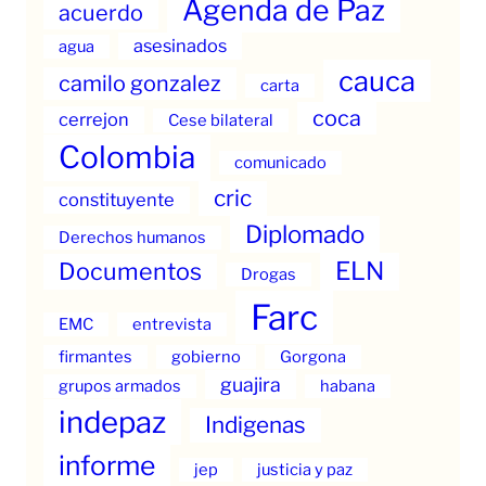
Agenda de Paz
acuerdo
asesinados
agua
cauca
camilo gonzalez
carta
coca
cerrejon
Cese bilateral
Colombia
comunicado
cric
constituyente
Diplomado
Derechos humanos
ELN
Documentos
Drogas
Farc
EMC
entrevista
firmantes
gobierno
Gorgona
guajira
grupos armados
habana
indepaz
Indigenas
informe
jep
justicia y paz