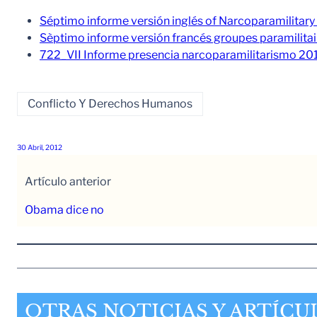
Séptimo informe versión inglés of Narcoparamilitary
Sèptimo informe versión francés groupes paramilitai
722_VII Informe presencia narcoparamilitarismo 20
Conflicto Y Derechos Humanos
30 Abril, 2012
Artículo anterior
Obama dice no
OTRAS NOTICIAS Y ARTÍCU