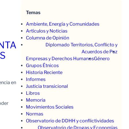
Temas
Ambiente, Energía y Comunidades
Artículos y Noticias
Columna de Opinión
ENTA
Diplomado Territorios, Conflicto y
Acuerdos de Paz
OS
Empresas y Derechos Humanos
Género
Grupos Étnicos
Historia Reciente
Informes
encia en
Justicia transicional
Libros
Memoria
oder
Movimientos Sociales
Normas
Observatorio de DDHH y conflictividades
Observatorio de Drogas y Economías