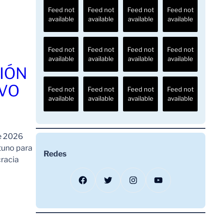
Feed not
Feed not
Feed not
Feed not
available
available
available
available
Feed not
Feed not
Feed not
Feed not
available
available
available
available
IÓN
AVO
Feed not
Feed not
Feed not
Feed not
available
available
available
available
de 2026
tuno para
Redes
cracia
Facebook
Twitter
Instagram
YouTube