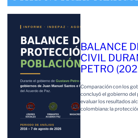
BALANCE D
CIVIL DURA
PETRO (202
Comparación con los gob
concluyó el gobierno del
evaluar los resultados a
colombiana: la protección