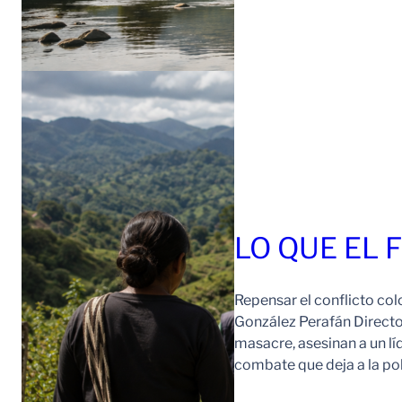
LO QUE EL 
Repensar el conflicto col
González Perafán Directo
masacre, asesinan a un lí
combate que deja a la po