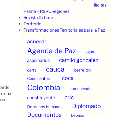
Ilícitas
Palma – RSPO
Regiones
Revista Debate
Territorio
Transformaciones Territoriales para la Paz
acuerdo
Agenda de Paz
agua
camilo gonzalez
asesinados
cauca
cerrejon
carta
coca
Cese bilateral
Colombia
nardo
comunicado
re una
cric
constituyente
o un
Diplomado
Derechos humanos
Documentos
Drogas