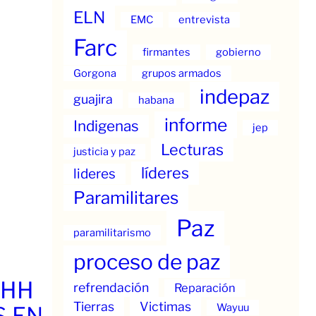
ELN
EMC
entrevista
Farc
firmantes
gobierno
Gorgona
grupos armados
indepaz
guajira
habana
informe
Indigenas
jep
Lecturas
justicia y paz
líderes
lideres
Paramilitares
Paz
paramilitarismo
proceso de paz
.HH
refrendación
Reparación
Tierras
Victimas
Wayuu
S EN