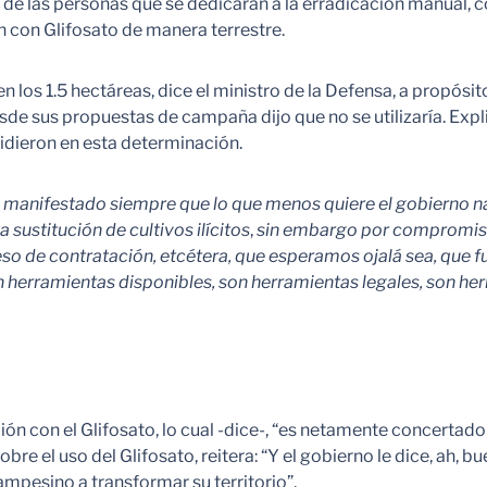
ón de las personas que se dedicarán a la erradicación manual,
n con Glifosato de manera terrestre.
 los 1.5 hectáreas, dice el ministro de la Defensa, a propósit
e sus propuestas de campaña dijo que no se utilizaría. Explica
ncidieron en esta determinación.
a manifestado siempre que lo que menos quiere el gobierno na
 sustitución de cultivos ilícitos
,
sin embargo por compromisos
 de contratación, etcétera, que esperamos ojalá sea, que fu
n herramientas disponibles, son herramientas legales, son h
ación con el Glifosato, lo cual -dice-, “es netamente concerta
bre el uso del Glifosato, reitera: “Y el gobierno le dice, ah, 
ampesino a transformar su territorio”.