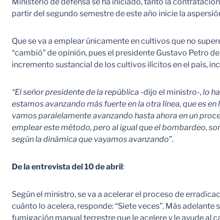
Ministerio de defensa se ha iniciado, tanto la contrataci
partir del segundo semestre de este año inicie la aspersió
Que se va a emplear únicamente en cultivos que no superen
“cambió” de opinión, pues el presidente Gustavo Petro desd
incremento sustancial de los cultivos ilícitos en el país, i
“El señor presidente de la república
-dijo el ministro-,
lo h
estamos avanzando más fuerte en la otra línea, que es en la
vamos paralelamente avanzando hasta ahora en un proceso
emplear este método, pero al igual que el bombardeo, so
según la dinámica que vayamos avanzando
”.
De la entrevista del 10 de abril
:
Según el ministro, se va a acelerar el proceso de erradic
cuánto lo acelera, responde: “Siete veces”. Más adelante so
fumigación manual terrestre que le acelere y le ayude al c