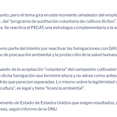
punto, pero el tema gira en este momento alrededor del emple
, del “programa de sustitución voluntaria de cultivos ilícitos”
a. Se reactiva el PECAT, una estrategia complementaria a la s
como parte del intento por reactivar las fumigaciones con G
io de precaución
ambiental y la protección de la salud human
puesto de la aceptación “
voluntaria
” del campesino cultivador
Que dicha fumigación sea
terrestre
ahora y no
aérea
como antes 
rás que parecían superadas. Lo mismo sobre la legitimidad de
ltura”, es legal y tiene “licencia ambiental”.
amento de Estado de Estados Unidos que exigen resultados, a
eas, según informe de la ONU.