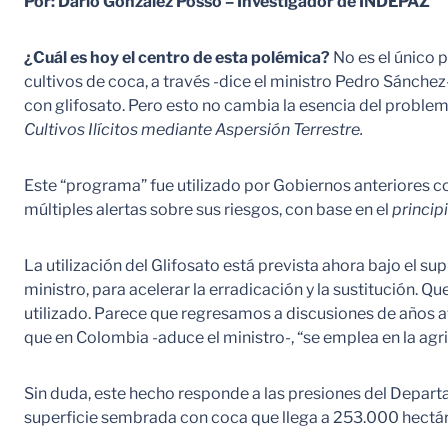
Por: Darío González Posso – Investigador de INDEPAZ
¿Cuál es hoy el centro de esta polémica?
No es el único 
cultivos de coca, a través -dice el ministro Pedro Sánchez-
con glifosato. Pero esto no cambia la esencia del problem
Cultivos Ilícitos mediante Aspersión Terrestre.
Este “programa” fue utilizado por Gobiernos anteriores 
múltiples alertas sobre sus riesgos, con base en el
princip
La utilización del Glifosato está prevista ahora bajo el su
ministro, para acelerar la erradicación y la sustitución. 
utilizado. Parece que regresamos a discusiones de años at
que en Colombia -aduce el ministro-, “se emplea en la agricu
Sin duda, este hecho responde a las presiones del Depart
superficie sembrada con coca que llega a 253.000 hectár